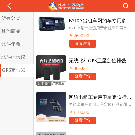
所有分类
B710A出租车网约车专用多功能只能车载视频终端
Copyright © 2019
货车GPS北斗卫星定位系统
All Rights Reserved
北斗记录仪司机卡
鲁ICP备13028973号-1
B710A是一款适用于出租车和网约车等行业的一套系统解决方案产品， 具备多路高清视频录制、一键报警、抓拍、行车轨迹、远程监听，实时视频监控，疲劳驾驶监测，安全辅助驾驶等一体的多功能的智能车载视频终端
其他商品
￥2600.00
北斗年费
查看详情
北斗记录仪
无线北斗GPS卫星定位器强磁吸附P3
￥360.00
GPS定位器
查看详情
网约出租车专用卫星定位行驶记录仪前后双录一键报警4G视频
网约出租车专用卫星定位行驶记录仪前后双录一键报警4G视频,符合JT/1078《道路运输车辆卫星定位系统视频通信协议》与JT/808《道路运输车辆卫星定位系统北斗兼容车载终端通讯协议技术规范》的技术要求
￥1100.00
查看详情